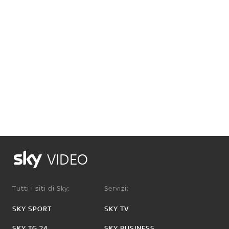
VIDEO
Tutti i siti di Sky:
Servizi:
SKY SPORT
SKY TV
SKY TG 24
SKY BUSINESS