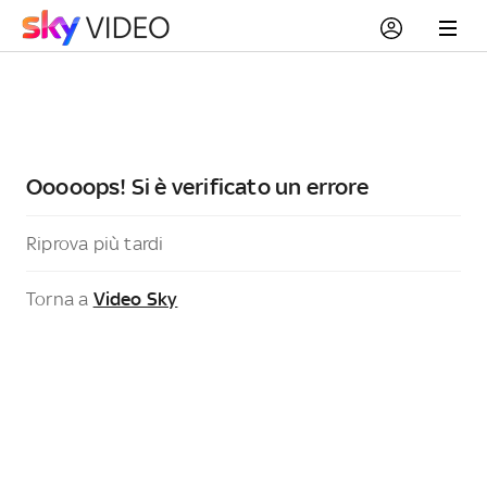
Ooooops! Si è verificato un errore
Riprova più tardi
Torna a
Video Sky