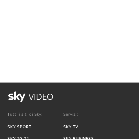
VIDEO
Tutti i siti di Sky:
Servizi:
SKY SPORT
SKY TV
SKY TG 24
SKY BUSINESS