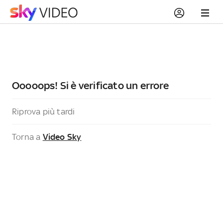
Ooooops! Si è verificato un errore
Riprova più tardi
Torna a
Video Sky