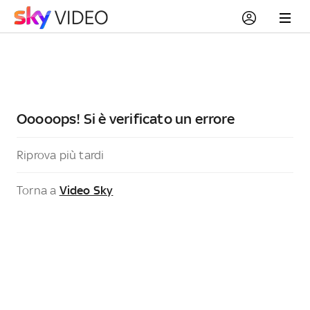
Ooooops! Si è verificato un errore
Riprova più tardi
Torna a
Video Sky