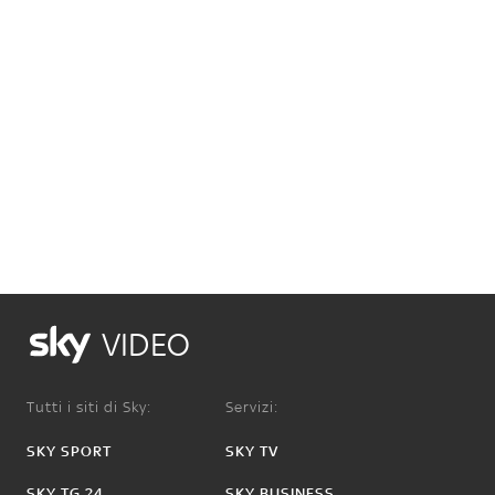
VIDEO
Tutti i siti di Sky:
Servizi:
SKY SPORT
SKY TV
SKY TG 24
SKY BUSINESS