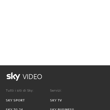
VIDEO
Tutti i siti di Sky:
Servizi:
SKY SPORT
SKY TV
SKY TG 24
SKY BUSINESS