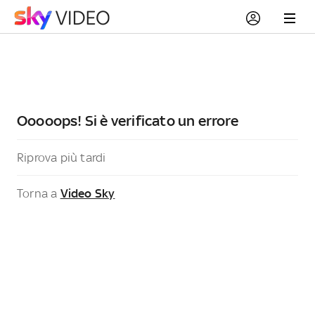
Ooooops! Si è verificato un errore
Riprova più tardi
Torna a
Video Sky