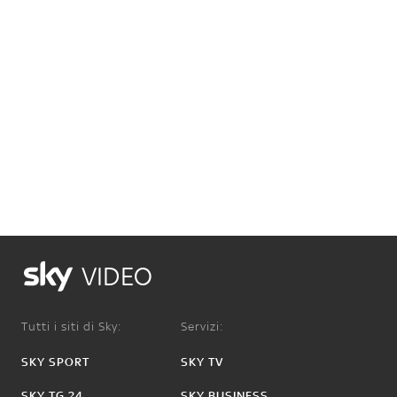
VIDEO
Tutti i siti di Sky:
Servizi:
SKY SPORT
SKY TV
SKY TG 24
SKY BUSINESS