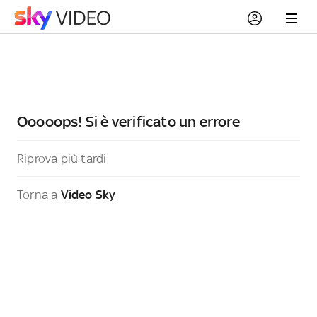
Ooooops! Si è verificato un errore
Riprova più tardi
Torna a
Video Sky