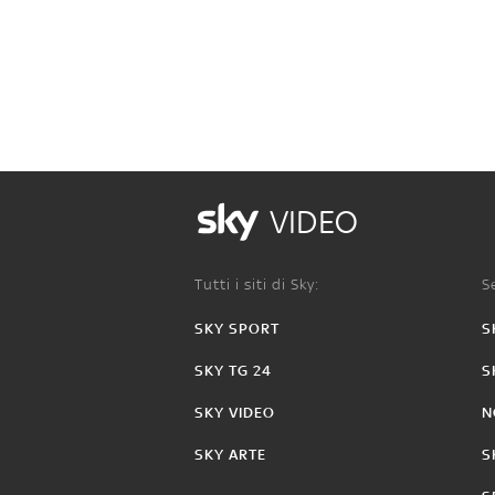
VIDEO
Tutti i siti di Sky:
Se
SKY SPORT
S
SKY TG 24
S
SKY VIDEO
N
SKY ARTE
S