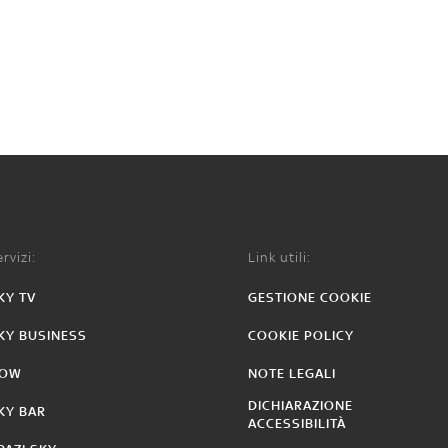
rvizi:
Link utili:
KY TV
GESTIONE COOKIE
KY BUSINESS
COOKIE POLICY
OW
NOTE LEGALI
DICHIARAZIONE
KY BAR
ACCESSIBILITÀ