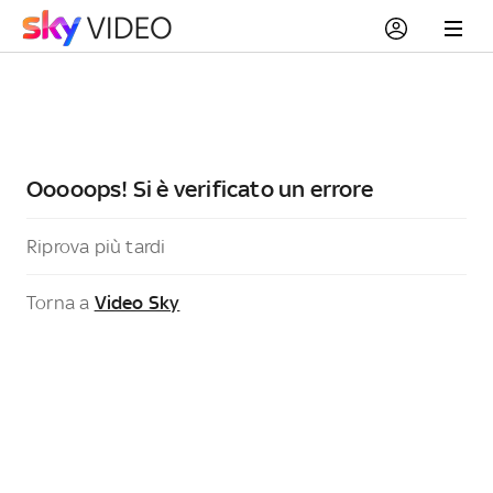
Ooooops! Si è verificato un errore
Riprova più tardi
Torna a
Video Sky