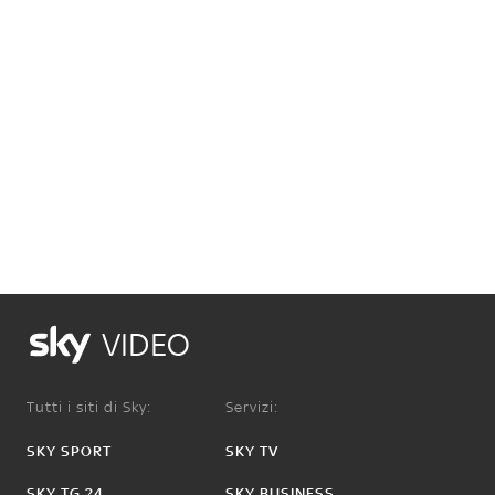
VIDEO
Tutti i siti di Sky:
Servizi:
SKY SPORT
SKY TV
SKY TG 24
SKY BUSINESS