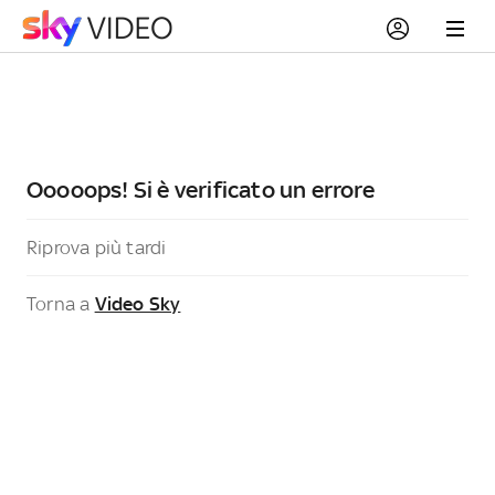
Ooooops! Si è verificato un errore
Riprova più tardi
Torna a
Video Sky