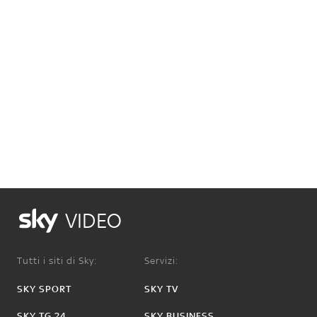
VIDEO
Tutti i siti di Sky:
Servizi:
SKY SPORT
SKY TV
SKY TG 24
SKY BUSINESS