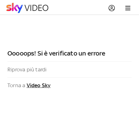
Ooooops! Si è verificato un errore
Riprova più tardi
Torna a
Video Sky