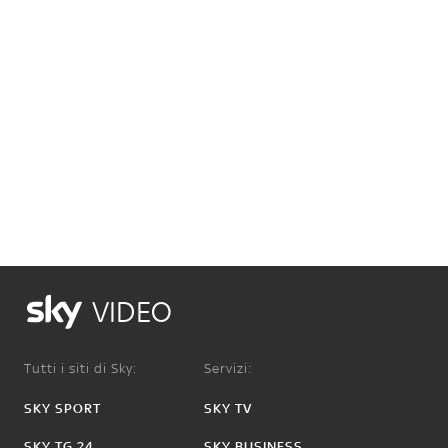
VIDEO
Tutti i siti di Sky:
Servizi:
SKY SPORT
SKY TV
SKY TG 24
SKY BUSINESS