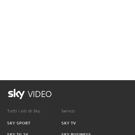
VIDEO
Tutti i siti di Sky:
Servizi:
SKY SPORT
SKY TV
SKY TG 24
SKY BUSINESS