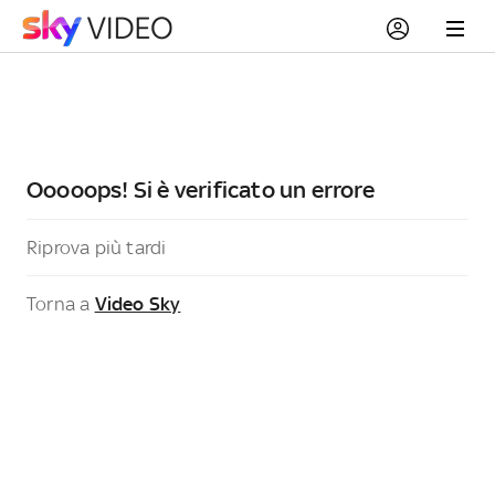
Ooooops! Si è verificato un errore
Riprova più tardi
Torna a
Video Sky