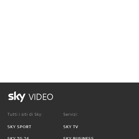
VIDEO
Tutti i siti di Sky:
Servizi:
SKY SPORT
SKY TV
SKY TG 24
SKY BUSINESS