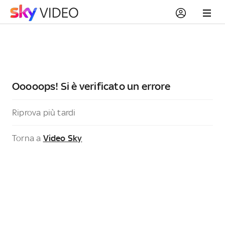
Ooooops! Si è verificato un errore
Riprova più tardi
Torna a
Video Sky