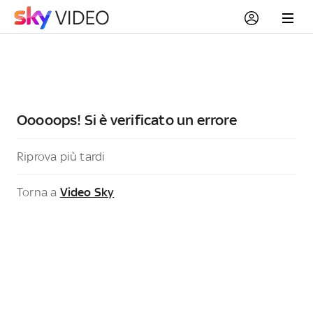
Ooooops! Si è verificato un errore
Riprova più tardi
Torna a
Video Sky