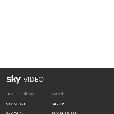
VIDEO
Tutti i siti di Sky:
Servizi:
SKY SPORT
SKY TV
SKY TG 24
SKY BUSINESS