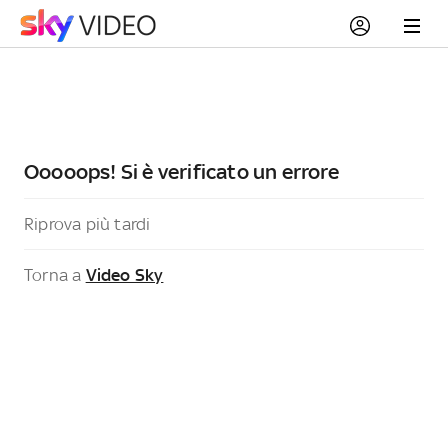
Ooooops! Si è verificato un errore
Riprova più tardi
Torna a
Video Sky