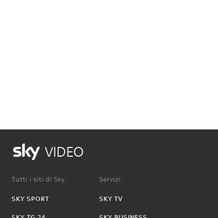
VIDEO
Tutti i siti di Sky:
Servizi:
SKY SPORT
SKY TV
SKY TG 24
SKY BUSINESS