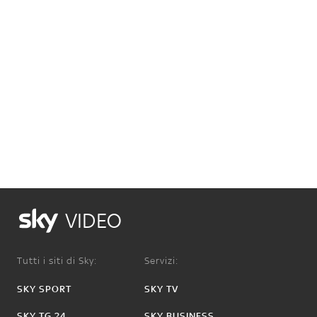
VIDEO
Tutti i siti di Sky:
Servizi:
SKY SPORT
SKY TV
SKY TG 24
SKY BUSINESS