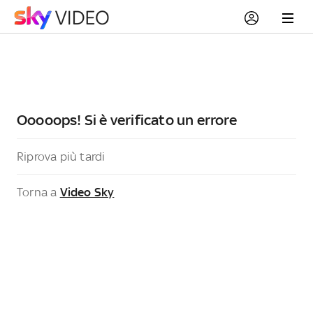
Ooooops! Si è verificato un errore
Riprova più tardi
Torna a
Video Sky