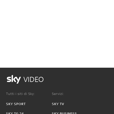
VIDEO
Tutti i siti di Sky:
Servizi:
SKY SPORT
SKY TV
SKY TG 24
SKY BUSINESS