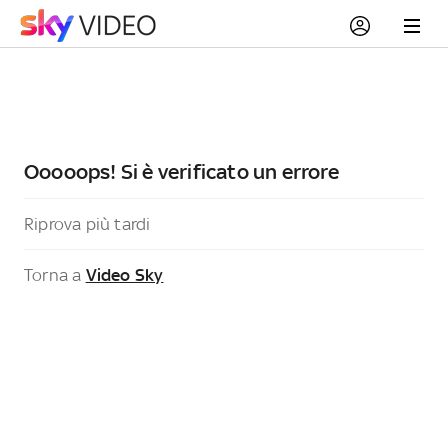
Ooooops! Si è verificato un errore
Riprova più tardi
Torna a
Video Sky