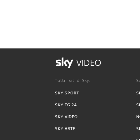
VIDEO
Tutti i siti di Sky:
Se
SKY SPORT
S
SKY TG 24
S
SKY VIDEO
N
SKY ARTE
S