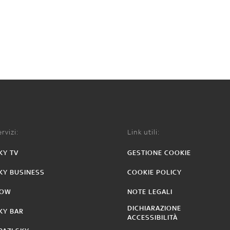
rvizi:
Link utili:
KY TV
GESTIONE COOKIE
KY BUSINESS
COOKIE POLICY
OW
NOTE LEGALI
DICHIARAZIONE
KY BAR
ACCESSIBILITÀ