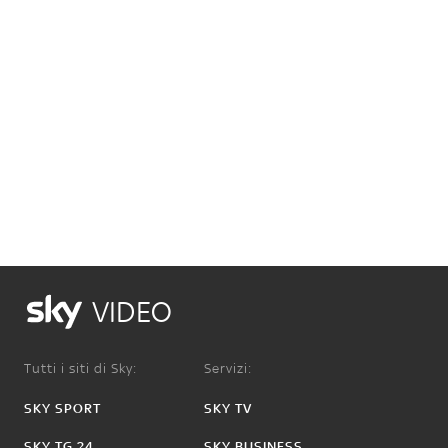
VIDEO
Tutti i siti di Sky:
Servizi:
SKY SPORT
SKY TV
SKY TG 24
SKY BUSINESS