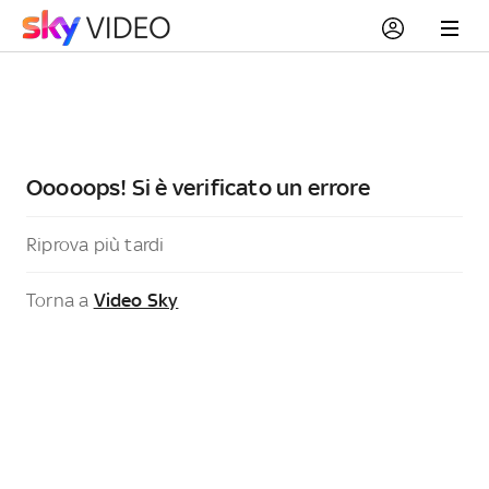
Ooooops! Si è verificato un errore
Riprova più tardi
Torna a
Video Sky