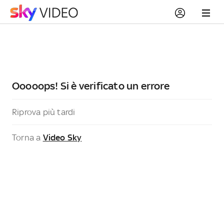
Ooooops! Si è verificato un errore
Riprova più tardi
Torna a
Video Sky