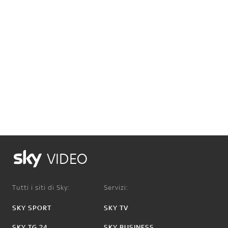
VIDEO
Tutti i siti di Sky:
Servizi:
SKY SPORT
SKY TV
SKY TG 24
SKY BUSINESS