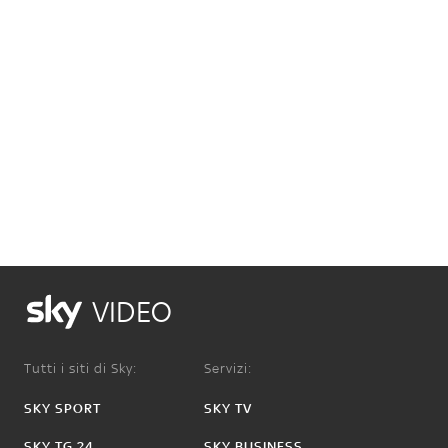
VIDEO
Tutti i siti di Sky:
Servizi:
SKY SPORT
SKY TV
SKY TG 24
SKY BUSINESS