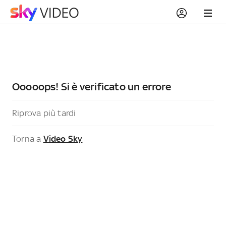
Ooooops! Si è verificato un errore
Riprova più tardi
Torna a
Video Sky