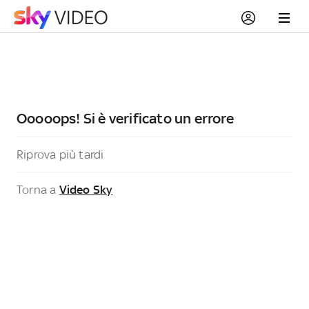
Ooooops! Si è verificato un errore
Riprova più tardi
Torna a
Video Sky