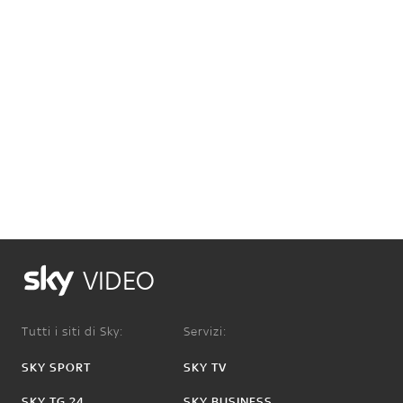
VIDEO
Tutti i siti di Sky:
Servizi:
SKY SPORT
SKY TV
SKY TG 24
SKY BUSINESS