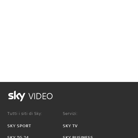
VIDEO
Tutti i siti di Sky:
Servizi:
SKY SPORT
SKY TV
SKY TG 24
SKY BUSINESS