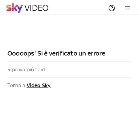
Ooooops! Si è verificato un errore
Riprova più tardi
Torna a
Video Sky