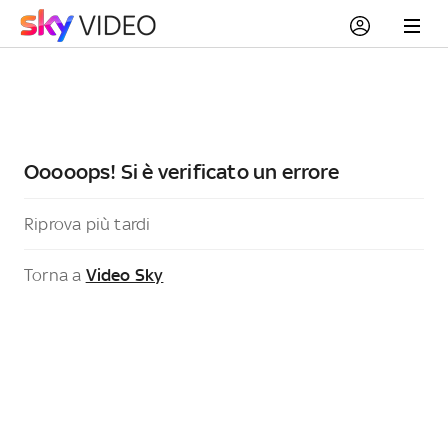
Ooooops! Si è verificato un errore
Riprova più tardi
Torna a
Video Sky