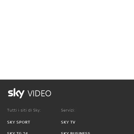
VIDEO
Tutti i siti di Sky:
Servizi:
SKY SPORT
SKY TV
SKY TG 24
SKY BUSINESS