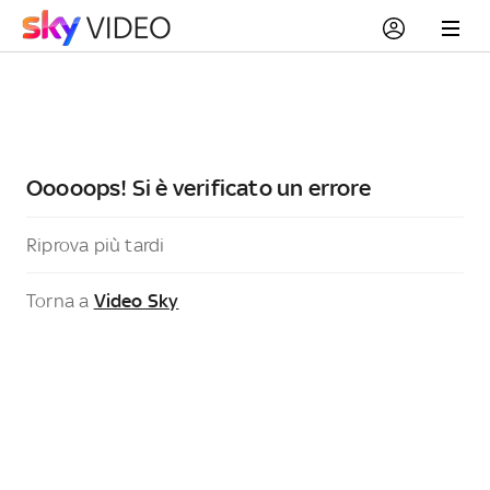
Ooooops! Si è verificato un errore
Riprova più tardi
Torna a
Video Sky