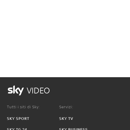
VIDEO
Tutti i siti di Sky:
Servizi:
SKY SPORT
SKY TV
SKY TG 24
SKY BUSINESS