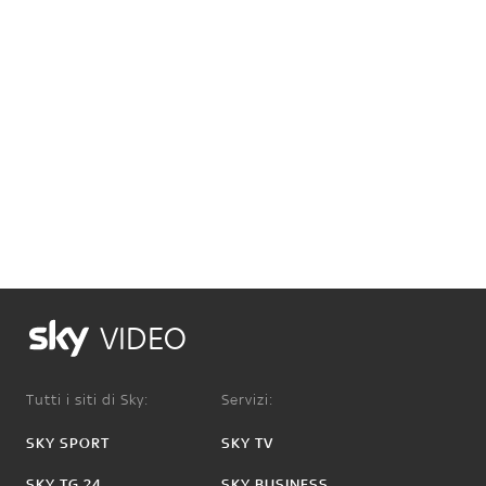
VIDEO
Tutti i siti di Sky:
Servizi:
SKY SPORT
SKY TV
SKY TG 24
SKY BUSINESS