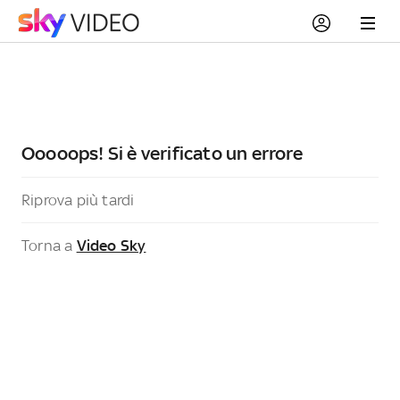
Ooooops! Si è verificato un errore
Riprova più tardi
Torna a
Video Sky