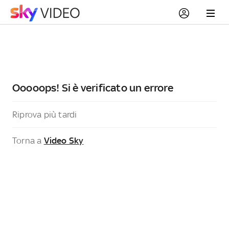
Ooooops! Si è verificato un errore
Riprova più tardi
Torna a
Video Sky