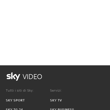
VIDEO
Tutti i siti di Sky:
Servizi:
SKY SPORT
SKY TV
SKY TG 24
SKY BUSINESS