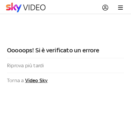
Ooooops! Si è verificato un errore
Riprova più tardi
Torna a
Video Sky