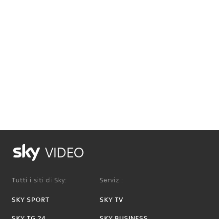
VIDEO
Tutti i siti di Sky:
Servizi:
SKY SPORT
SKY TV
SKY TG 24
SKY BUSINESS