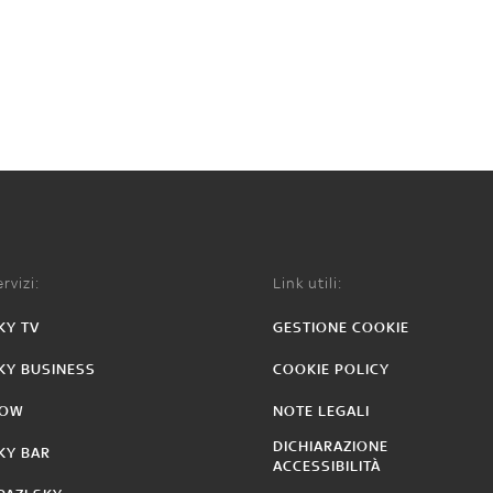
rvizi:
Link utili:
KY TV
GESTIONE COOKIE
KY BUSINESS
COOKIE POLICY
OW
NOTE LEGALI
DICHIARAZIONE
KY BAR
ACCESSIBILITÀ