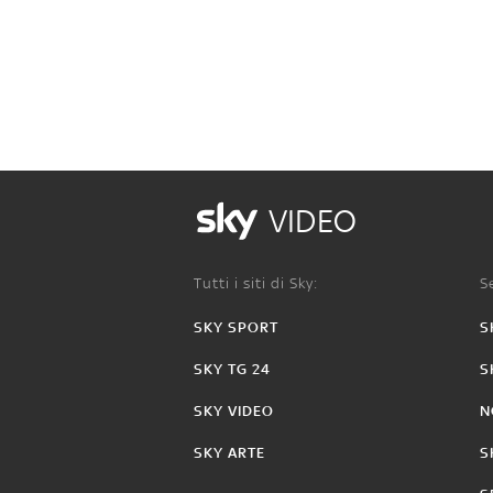
VIDEO
Tutti i siti di Sky:
Se
SKY SPORT
S
SKY TG 24
S
SKY VIDEO
N
SKY ARTE
S