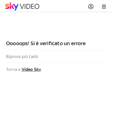
Ooooops! Si è verificato un errore
Riprova più tardi
Torna a
Video Sky