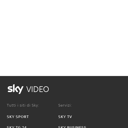
VIDEO
Tutti i siti di Sky:
Servizi:
SKY SPORT
SKY TV
SKY TG 24
SKY BUSINESS