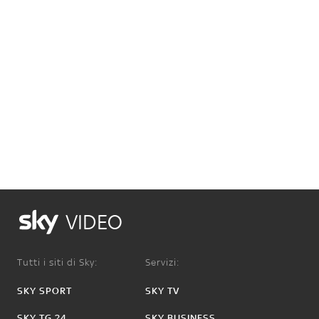
VIDEO
Tutti i siti di Sky:
Servizi:
SKY SPORT
SKY TV
SKY TG 24
SKY BUSINESS