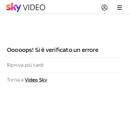
Ooooops! Si è verificato un errore
Riprova più tardi
Torna a
Video Sky