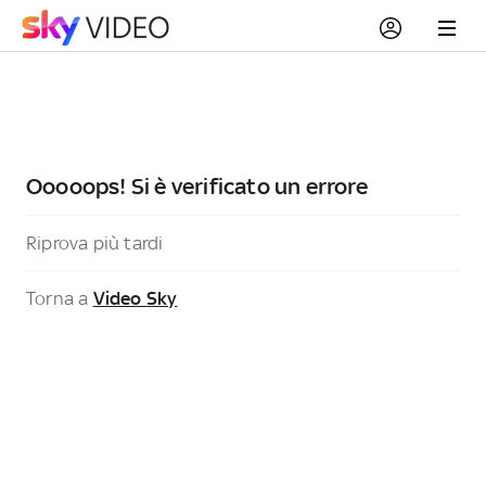
Ooooops! Si è verificato un errore
Riprova più tardi
Torna a
Video Sky