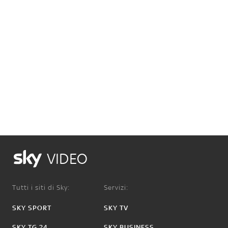
VIDEO
Tutti i siti di Sky:
Servizi:
SKY SPORT
SKY TV
SKY TG 24
SKY BUSINESS