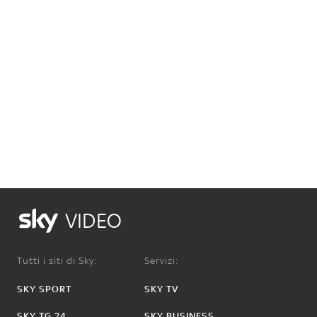
VIDEO
Tutti i siti di Sky:
Servizi:
SKY SPORT
SKY TV
SKY TG 24
SKY BUSINESS