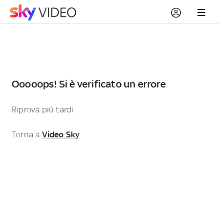
Ooooops! Si è verificato un errore
Riprova più tardi
Torna a
Video Sky