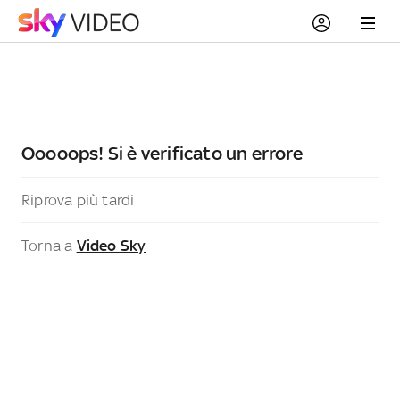
Ooooops! Si è verificato un errore
Riprova più tardi
Torna a
Video Sky