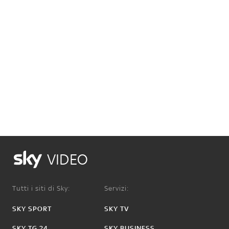
VIDEO
Tutti i siti di Sky:
Servizi:
SKY SPORT
SKY TV
SKY TG 24
SKY BUSINESS