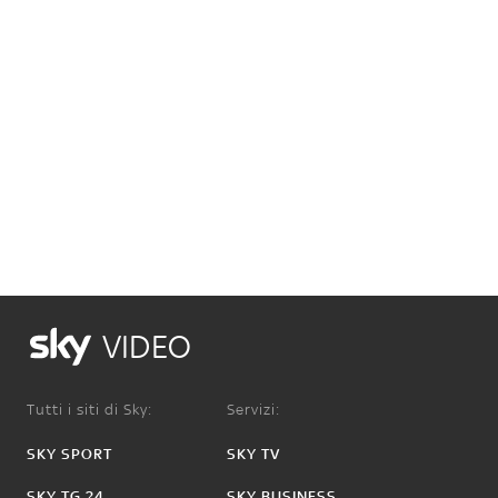
VIDEO
Tutti i siti di Sky:
Servizi:
SKY SPORT
SKY TV
SKY TG 24
SKY BUSINESS