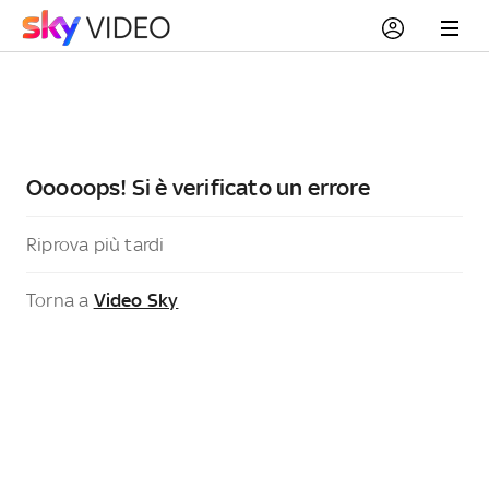
Ooooops! Si è verificato un errore
Riprova più tardi
Torna a
Video Sky