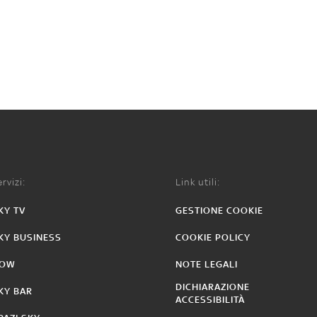
rvizi:
Link utili:
KY TV
GESTIONE COOKIE
KY BUSINESS
COOKIE POLICY
OW
NOTE LEGALI
DICHIARAZIONE
KY BAR
ACCESSIBILITÀ