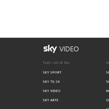
VIDEO
Tutti i siti di Sky:
Se
SKY SPORT
S
SKY TG 24
S
SKY VIDEO
N
SKY ARTE
S