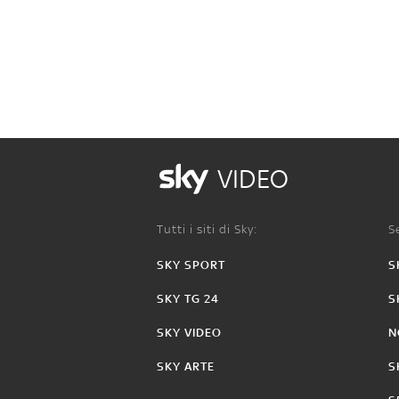
VIDEO
Tutti i siti di Sky:
Se
SKY SPORT
S
SKY TG 24
S
SKY VIDEO
N
SKY ARTE
S