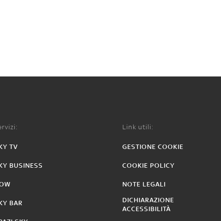
rvizi:
Link utili:
KY TV
GESTIONE COOKIE
KY BUSINESS
COOKIE POLICY
OW
NOTE LEGALI
DICHIARAZIONE
KY BAR
ACCESSIBILITÀ