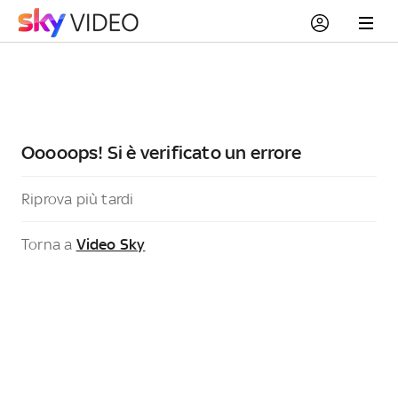
Ooooops! Si è verificato un errore
Riprova più tardi
Torna a
Video Sky