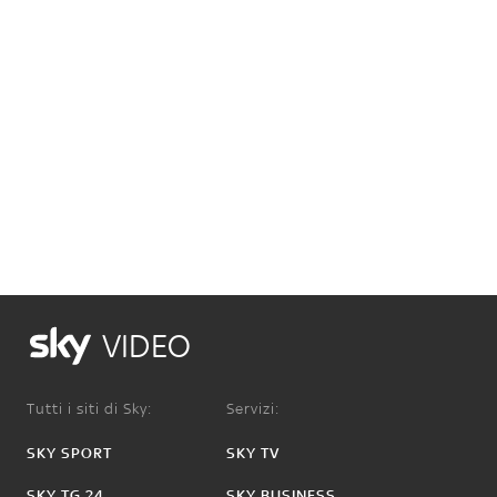
VIDEO
Tutti i siti di Sky:
Servizi:
SKY SPORT
SKY TV
SKY TG 24
SKY BUSINESS