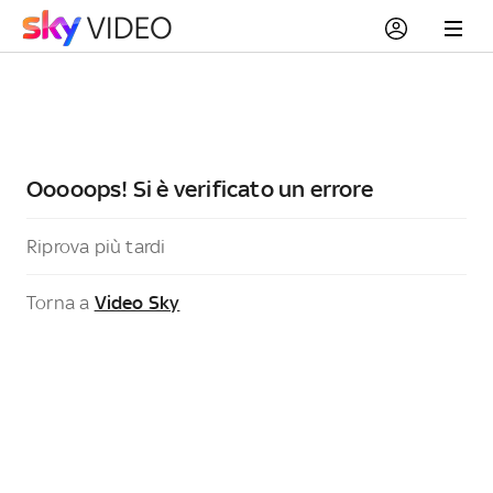
Ooooops! Si è verificato un errore
Riprova più tardi
Torna a
Video Sky