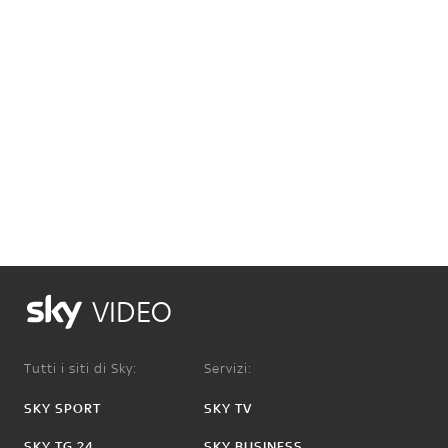
VIDEO
Tutti i siti di Sky:
Servizi:
SKY SPORT
SKY TV
SKY TG 24
SKY BUSINESS