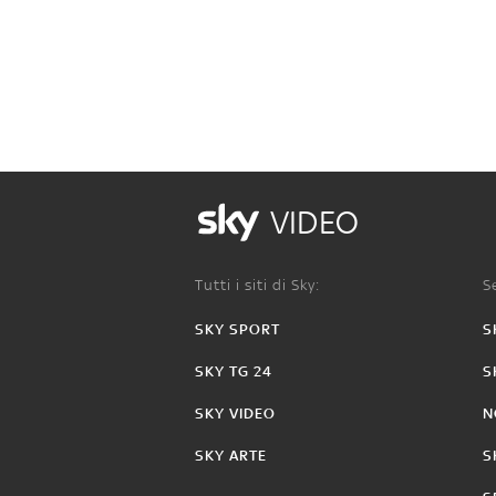
VIDEO
Tutti i siti di Sky:
Se
SKY SPORT
S
SKY TG 24
S
SKY VIDEO
N
SKY ARTE
S