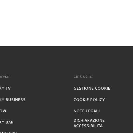
rvizi:
Link utili:
KY TV
GESTIONE COOKIE
KY BUSINESS
COOKIE POLICY
OW
NOTE LEGALI
DICHIARAZIONE
KY BAR
ACCESSIBILITÀ