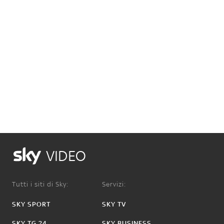
VIDEO
Tutti i siti di Sky:
Servizi:
SKY SPORT
SKY TV
SKY TG 24
SKY BUSINESS