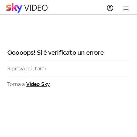
Ooooops! Si è verificato un errore
Riprova più tardi
Torna a
Video Sky