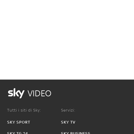
VIDEO
Tutti i siti di Sky:
Servizi:
SKY SPORT
SKY TV
SKY TG 24
SKY BUSINESS