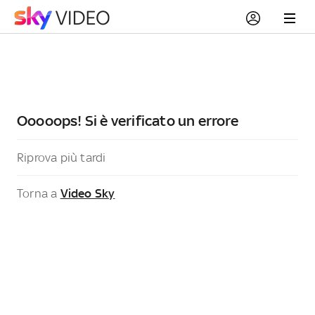
Ooooops! Si è verificato un errore
Riprova più tardi
Torna a
Video Sky