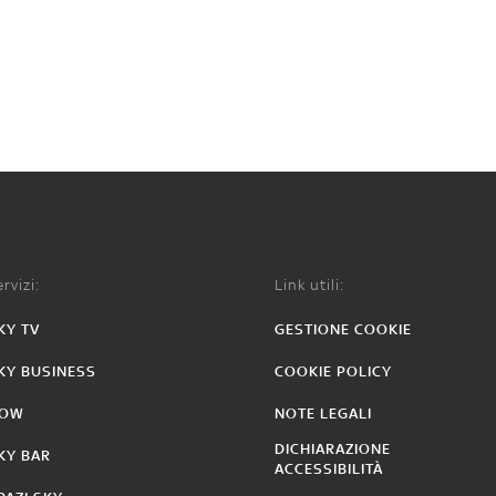
rvizi:
Link utili:
KY TV
GESTIONE COOKIE
KY BUSINESS
COOKIE POLICY
OW
NOTE LEGALI
DICHIARAZIONE
KY BAR
ACCESSIBILITÀ