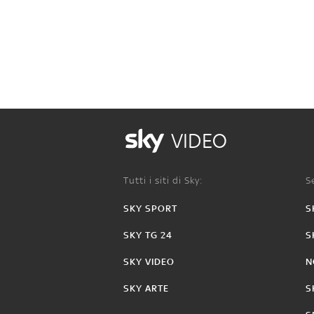
VIDEO
Tutti i siti di Sky:
Se
SKY SPORT
S
SKY TG 24
S
SKY VIDEO
N
SKY ARTE
S