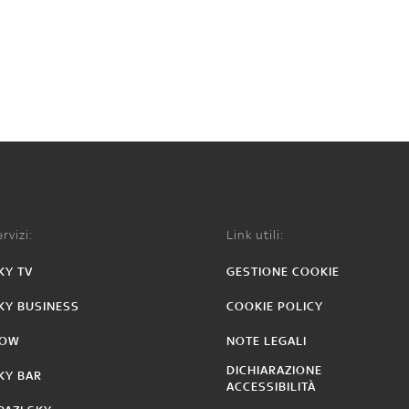
rvizi:
Link utili:
KY TV
GESTIONE COOKIE
KY BUSINESS
COOKIE POLICY
OW
NOTE LEGALI
DICHIARAZIONE
KY BAR
ACCESSIBILITÀ