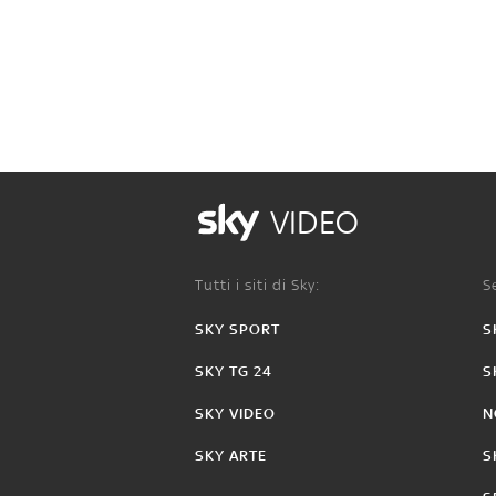
VIDEO
Tutti i siti di Sky:
Se
SKY SPORT
S
SKY TG 24
S
SKY VIDEO
N
SKY ARTE
S