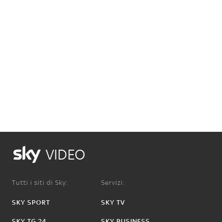
VIDEO
Tutti i siti di Sky:
Servizi:
SKY SPORT
SKY TV
SKY TG 24
SKY BUSINESS