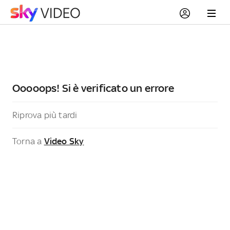
Ooooops! Si è verificato un errore
Riprova più tardi
Torna a
Video Sky