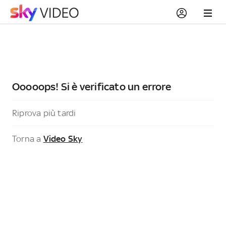
Ooooops! Si è verificato un errore
Riprova più tardi
Torna a
Video Sky