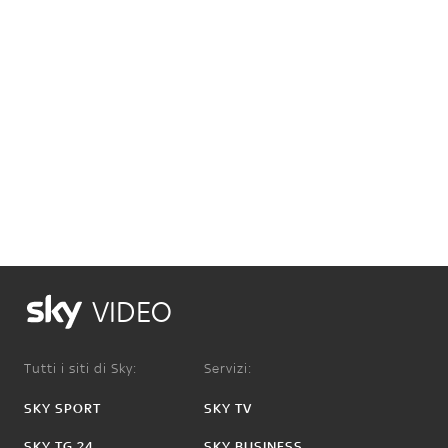
VIDEO
Tutti i siti di Sky:
Servizi:
SKY SPORT
SKY TV
SKY TG 24
SKY BUSINESS