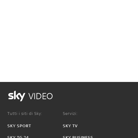
VIDEO
Tutti i siti di Sky:
Servizi:
SKY SPORT
SKY TV
SKY TG 24
SKY BUSINESS