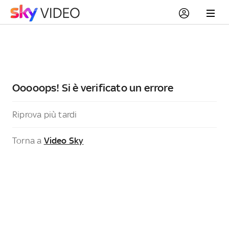
Ooooops! Si è verificato un errore
Riprova più tardi
Torna a
Video Sky