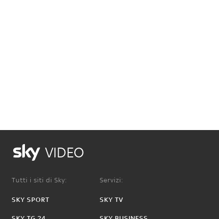
VIDEO
Tutti i siti di Sky:
Servizi:
SKY SPORT
SKY TV
SKY TG 24
SKY BUSINESS