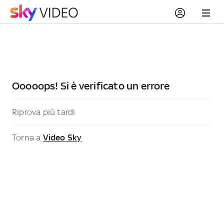
Ooooops! Si è verificato un errore
Riprova più tardi
Torna a
Video Sky