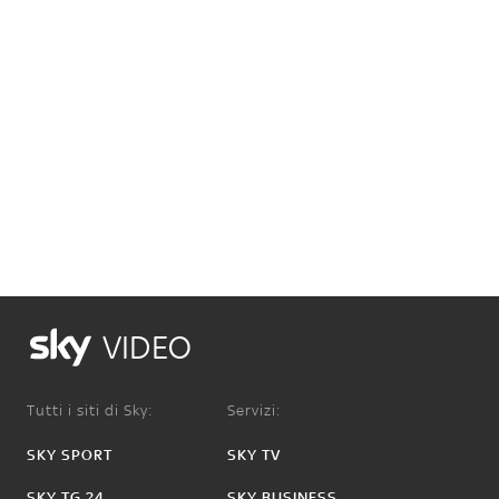
VIDEO
Tutti i siti di Sky:
Servizi:
SKY SPORT
SKY TV
SKY TG 24
SKY BUSINESS