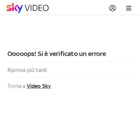
Ooooops! Si è verificato un errore
Riprova più tardi
Torna a
Video Sky