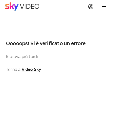
Ooooops! Si è verificato un errore
Riprova più tardi
Torna a
Video Sky