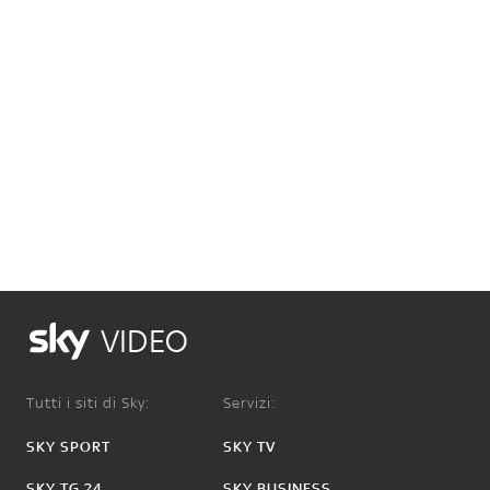
VIDEO
Tutti i siti di Sky:
Servizi:
SKY SPORT
SKY TV
SKY TG 24
SKY BUSINESS