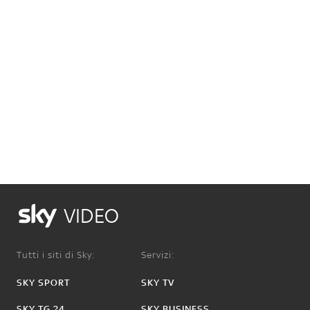
VIDEO
Tutti i siti di Sky:
Servizi:
SKY SPORT
SKY TV
SKY TG 24
SKY BUSINESS