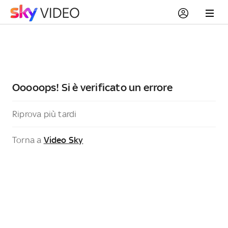
Ooooops! Si è verificato un errore
Riprova più tardi
Torna a
Video Sky