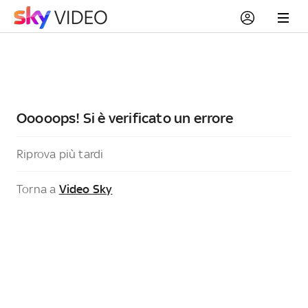
Ooooops! Si è verificato un errore
Riprova più tardi
Torna a
Video Sky