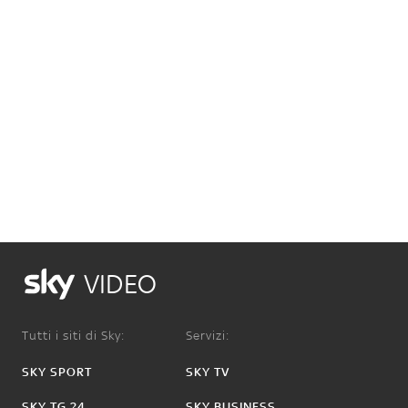
VIDEO
Tutti i siti di Sky:
Servizi:
SKY SPORT
SKY TV
SKY TG 24
SKY BUSINESS